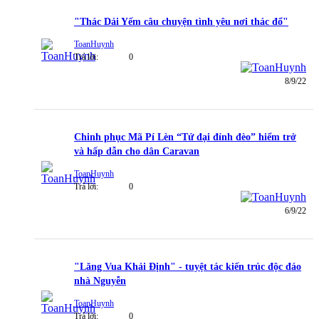
"Thác Dải Yếm câu chuyện tình yêu nơi thác đổ"
ToanHuynh
Trả lời:
0
8/9/22
Chinh phục Mã Pí Lèn “Tứ đại đỉnh đèo” hiểm trở
và hấp dẫn cho dân Caravan
ToanHuynh
Trả lời:
0
6/9/22
"Lăng Vua Khải Định" - tuyệt tác kiến trúc độc đáo
nhà Nguyễn
ToanHuynh
Trả lời:
0