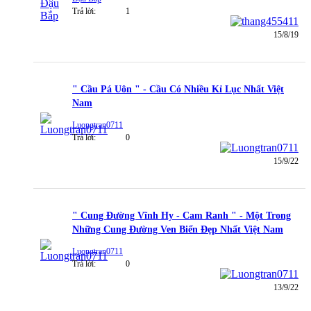
Trả lời:
1
15/8/19
" Cầu Pá Uôn " - Cầu Có Nhiều Kỉ Lục Nhất Việt
Nam
Luongtran0711
Trả lời:
0
15/9/22
" Cung Đường Vĩnh Hy - Cam Ranh " - Một Trong
Những Cung Đường Ven Biển Đẹp Nhất Việt Nam
Luongtran0711
Trả lời:
0
13/9/22