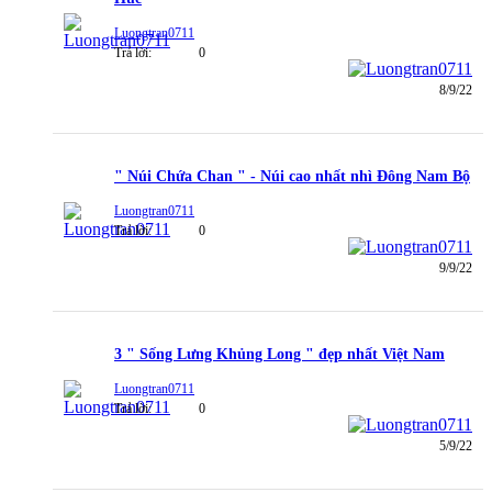
Luongtran0711
Trả lời:
0
8/9/22
" Núi Chứa Chan " - Núi cao nhất nhì Đông Nam Bộ
Luongtran0711
Trả lời:
0
9/9/22
3 " Sống Lưng Khủng Long " đẹp nhất Việt Nam
Luongtran0711
Trả lời:
0
5/9/22