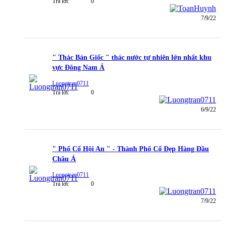
Trả lời:
0
7/9/22
" Thác Bản Giốc " thác nước tự nhiên lớn nhất khu
vực Đông Nam Á
Luongtran0711
Trả lời:
0
6/9/22
" Phố Cổ Hội An " - Thành Phố Cổ Đẹp Hàng Đầu
Châu Á
Luongtran0711
Trả lời:
0
7/9/22