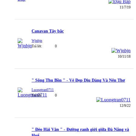
11/7/19
Canavan Tây bắc
Wjnbjn
Trả lời:
0
10/11/18
" Sông Thu Bồn " - Vẻ Đẹp Dịu Dàng Và Nên Thơ
Luongtran0711
Trả lời:
0
12/9/22
" Đèo Hải Vân " - Đường ranh giới giữa Đà Nắng và
Huế