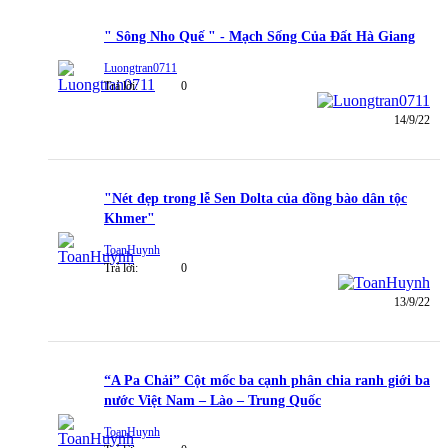
" Sông Nho Quế " - Mạch Sống Của Đất Hà Giang
Luongtran0711
Trả lời:
0
14/9/22
"Nét đẹp trong lễ Sen Dolta của đồng bào dân tộc
Khmer"
ToanHuynh
Trả lời:
0
13/9/22
“A Pa Chải” Cột mốc ba cạnh phân chia ranh giới ba
nước Việt Nam – Lào – Trung Quốc
ToanHuynh