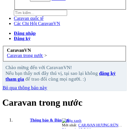
Caravan quốc tế
Các Chi Hội CaravanVN
Đăng nhập
Đăng ký
CaravanVN
Caravan trong nước
>
Chào mừng đến với CaravanVN!
Nếu bạn thấy nơi đây thú vị, tại sao lại không
đăng ký
tham gia
để trao đổi cùng mọi người. :)
Bỏ qua thông báo này
Caravan trong nước
Thông báo & Đăng ký
Mới nhất:
CARAVAN HƯƠNG RỪNG - SẮC BIỂN 2026