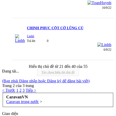
16/9/22
CHINH PHỤC CỘT CỜ LŨNG CÚ
Linhh
Trả lời:
0
6/9/22
Hiển thị chủ đề từ 21 đến 40 của 55
Đang tải...
Tùy chọn hiển thị chủ đề
(Bạn phải Đăng nhập hoặc Đăng ký để đăng bài viết)
Trang 2 của 3 trang
< Trước
1
2
3
Tiếp >
CaravanVN
Caravan trong nước
>
Giao diện