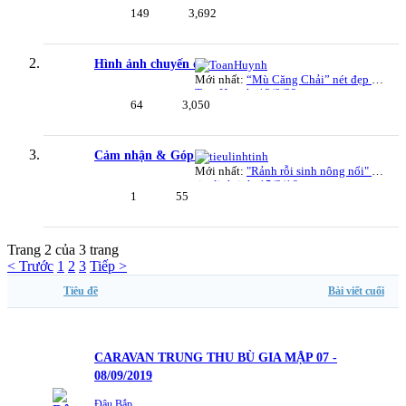
Đậu xanh
,
25/5/26
149
3,692
Hình ảnh chuyến đi
Mới nhất:
“Mù Căng Chải” nét đẹp giữa núi rừng Tây Bắc
ToanHuynh
,
12/9/22
64
3,050
Cảm nhận & Góp ý
Mới nhất:
"Rảnh rỗi sinh nông nổi" của Tư Ếch và chuyến đi Sadec ngắm hoa 31/1/2016
tieulinhtinh
,
15/2/16
1
55
Trang 2 của 3 trang
< Trước
1
2
3
Tiếp >
Tiêu đề
Bài viết cuối
CARAVAN TRUNG THU BÙ GIA MẬP 07 -
08/09/2019
Đậu Bắp