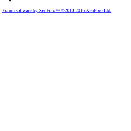
Forum software by XenForo™
©2010-2016 XenForo Ltd.
du lich
du lịch
caravan
teambuilding
du lịch
du lich
Diễn đàn
Liên kết nhanh
Tìm kiếm diễn đàn
Mới nhất
Thành viên
Liên kết nhanh
Notable Members
Đang trực tuyến
Hoạt động gần đây
New Profile Posts
Tìm kiếm hữu ích
Mới nhất