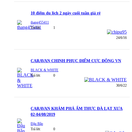
10 điểm du lịch 2 ngày cuối tuần giả rẻ
thang455411
Trả lời:
1
24/6/16
CARAVAN CHINH PHỤC ĐIỂM CỰC ĐÔNG VN
BLACK & WHITE
Trả lời:
0
30/6/22
CARAVAN KHÁM PHÁ ẨM THỰC ĐÀ LẠT XƯA
02-04/08/2019
Đậu Bắp
Trả lời:
0