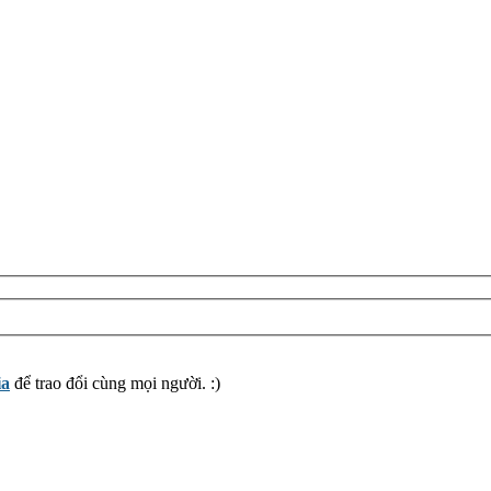
ia
để trao đổi cùng mọi người. :)