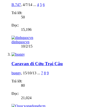
B.747
,
4/7/14
...
4
5
6
Trả lời:
50
Đọc:
15,196
dinhquocvn
10/2/15
Caravan đi Cửu Trại Câu
buggy
,
15/10/13
...
7
8
9
Trả lời:
80
Đọc:
21,024