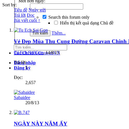
Mới hơn ngày:
Sort by:
Tiêu đề
Ngày gửi
Trả lời
Đọc
Search this forum only
Bài viết cuối ↑
Hiển thị kết quả dạng Chủ đề
Thêm...
Vẻ Đẹp Mùa Thu Cung Đường Caravan Chinh 
Tu Ech Sai Gon
,
14/8/13
Các Chi Hội CaravanVN
Trả lời:
Đăng nhập
5
Đăng ký
Đọc:
2,657
Sabaidee
20/8/13
NGÀY NÀY NĂM ẤY