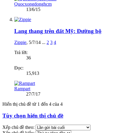
Quocxongdonghcm
13/6/15
Lang thang trên đất Mỹ: Đường bộ
Zippie
,
5/7/14
...
2
3
4
Trả lời:
36
Đọc:
15,913
Rampart
27/7/17
Hiển thị chủ đề từ 1 đến 4 của 4
Tùy chọn hiển thị chủ đề
Xếp chủ đề theo:
Xếp chủ đề kiểu: