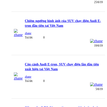
25/6/19
Chiêm ngưỡng hình ảnh của SUV chạy điện Audi E-
tron đầu tiên tại Việt Nam
zhane
Trả lời:
0
19/6/19
Cận cảnh Audi E-tron, SUV chạy điện lần đầu tiên
xuất hiện tại Việt Nam
zhane
Trả lời:
0
5/6/19