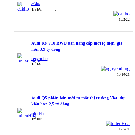
cakho
Trả lời:
0
15/2/22
Audi R8 V10 RWD bản nâng cấp mới lộ diện, giá
hơn 3,9 tỷ đồng
nguyendung
Trả lời:
0
13/10/21
Audi Q5 phiên bản mới ra mắt thị trường Việt, dự
kiến hơn 2,5 tỷ đồng
tuitenHoa
Trả lời:
0
19/5/21