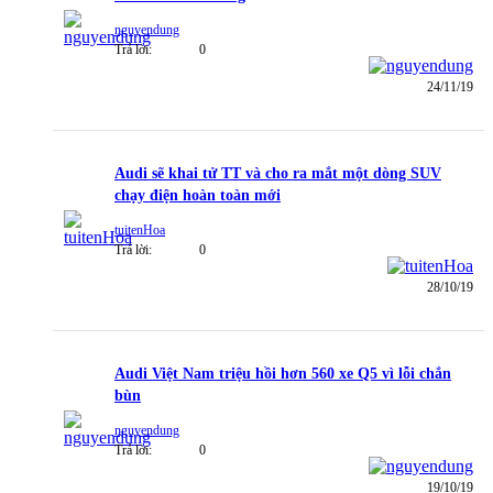
nguyendung
Trả lời:
0
24/11/19
Audi sẽ khai tử TT và cho ra mắt một dòng SUV
chạy điện hoàn toàn mới
tuitenHoa
Trả lời:
0
28/10/19
Audi Việt Nam triệu hồi hơn 560 xe Q5 vì lỗi chắn
bùn
nguyendung
Trả lời:
0
19/10/19