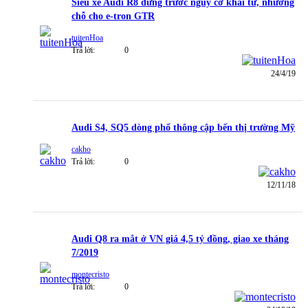
Siêu xe Audi R8 đứng trước nguy cơ khai tử, nhường
chỗ cho e-tron GTR
tuitenHoa
Trả lời:
0
24/4/19
Audi S4, SQ5 dòng phổ thông cập bến thị trường Mỹ
cakho
Trả lời:
0
12/11/18
Audi Q8 ra mắt ở VN giá 4,5 tỷ đồng, giao xe tháng
7/2019
montecristo
Trả lời:
0