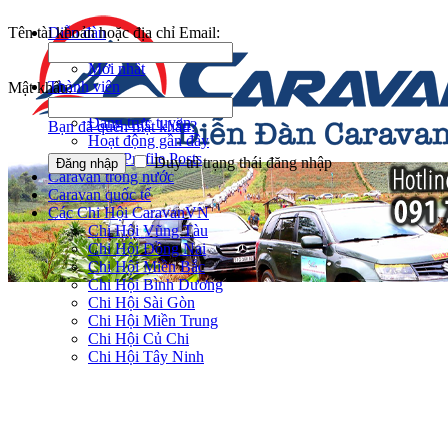
Tên tài khoản hoặc địa chỉ Email:
Diễn đàn
Tìm kiếm diễn đàn
Mới nhất
Thành viên
Mật khẩu:
Notable Members
Đang trực tuyến
Bạn đã quên mật khẩu?
Hoạt động gần đây
New Profile Posts
Duy trì trạng thái đăng nhập
Caravan trong nước
Caravan quốc tế
Các Chi Hội CaravanVN
Chi Hội Vũng Tàu
Chi Hội Đồng Nai
Chi Hội Miền Bắc
Chi Hội Bình Dương
Chi Hội Sài Gòn
Chi Hội Miền Trung
Chi Hội Củ Chi
Chi Hội Tây Ninh