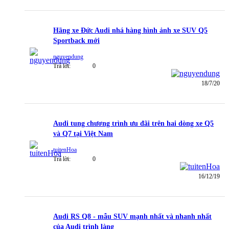
Hãng xe Đức Audi nhá hàng hình ảnh xe SUV Q5
Sportback mới
nguyendung
Trả lời:
0
18/7/20
Audi tung chương trình ưu đãi trên hai dòng xe Q5
và Q7 tại Việt Nam
tuitenHoa
Trả lời:
0
16/12/19
Audi RS Q8 - mẫu SUV mạnh nhất và nhanh nhất
của Audi trình làng