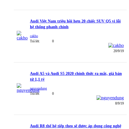
Audi Việt Nam triệu hồi hơn 20 chiếc SUV Q5 vì lỗi
hệ thống phanh chính
cakho
Trả lời:
0
20/9/19
Audi A5 và Audi S5 2020 chính thức ra mắt, giá bán
từ 1,1 tỷ
nguyendung
Trả lời:
0
8/9/19
Audi R8 thế hệ tiếp theo sẽ được áp dụng công nghệ