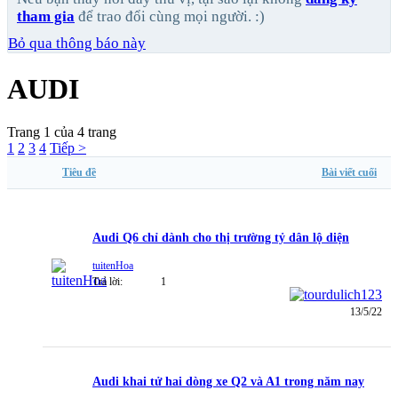
tham gia
để trao đổi cùng mọi người. :)
Bỏ qua thông báo này
AUDI
Trang 1 của 4 trang
1
2
3
4
Tiếp >
Tiêu đề
Bài viết cuối
Audi Q6 chỉ dành cho thị trường tỷ dân lộ diện
tuitenHoa
Trả lời:
1
13/5/22
Audi khai tử hai dòng xe Q2 và A1 trong năm nay