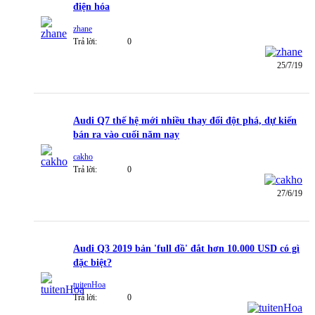
điện hóa
zhane
Trả lời:
0
25/7/19
Audi Q7 thế hệ mới nhiều thay đổi đột phá, dự kiến
bán ra vào cuối năm nay
cakho
Trả lời:
0
27/6/19
Audi Q3 2019 bản 'full đồ' đắt hơn 10.000 USD có gì
đặc biệt?
tuitenHoa
Trả lời:
0