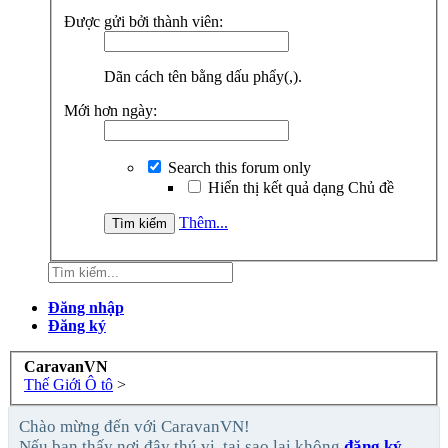
Được gửi bởi thành viên:
Dãn cách tên bằng dấu phẩy(,).
Mới hơn ngày:
Search this forum only
Hiển thị kết quả dạng Chủ đề
Thêm...
Đăng nhập
Đăng ký
CaravanVN
Thế Giới Ô tô
>
Chào mừng đến với CaravanVN!
Nếu bạn thấy nơi đây thú vị, tại sao lại không
đăng ký