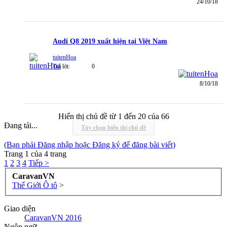
24/10/18
Audi Q8 2019 xuất hiện tại Việt Nam
tuitenHoa
Trả lời:
0
8/10/18
Hiển thị chủ đề từ 1 đến 20 của 66
Đang tải...
Tùy chọn hiển thị chủ đề
(Bạn phải Đăng nhập hoặc Đăng ký để đăng bài viết)
Trang 1 của 4 trang
1
2
3
4
Tiếp >
CaravanVN
Thế Giới Ô tô
>
Giao diện
CaravanVN 2016
Ngôn ngữ